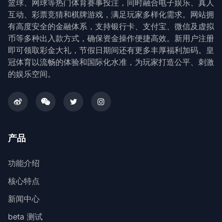
篮球、网球等热门体育赛事投注，同时融合电子娱乐、真人
互动、彩票竞猜和棋牌游戏，满足玩家多样化需求。网站拥
有高度安全的金融体系，支持银行卡、支付宝、微信及虚拟
币等多种出入款方式，确保资金操作便捷高效。新用户注册
即可领取彩金大礼，节假日期间还有更多丰厚福利加码。皇
冠体育以流畅的体验和国际化水准，为玩家打造公平、刺激
的娱乐空间。
产品
功能介绍
核心特点
新闻中心
beta 测试