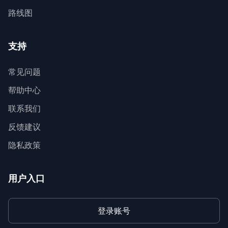
路线图
支持
常见问题
帮助中心
联系我们
反馈建议
隐私政策
用户入口
登录账号