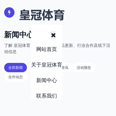
新闻中心
了解 皇冠体育 的最新动态、产品更新、行业合作及线下活
网站首页
动信息
关于皇冠体育
全部新闻
产品更新
行业资讯
活动预告
合作动态
新闻中心
联系我们