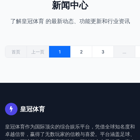
新闻中心
了解皇冠体育 的最新动态、功能更新和行业资讯
首页
上一页
1
2
3
...
皇冠体育
皇冠体育作为国际顶尖的综合娱乐平台，凭借全球知名度和
卓越信誉，赢得了无数玩家的信赖与喜爱。平台涵盖足球、