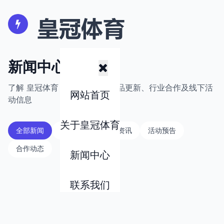
新闻中心
了解 皇冠体育 的最新动态、产品更新、行业合作及线下活
网站首页
动信息
关于皇冠体育
全部新闻
产品更新
行业资讯
活动预告
合作动态
新闻中心
联系我们