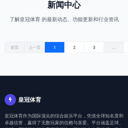
新闻中心
了解皇冠体育 的最新动态、功能更新和行业资讯
首页
上一页
1
2
3
...
皇冠体育
皇冠体育作为国际顶尖的综合娱乐平台，凭借全球知名度和
卓越信誉，赢得了无数玩家的信赖与喜爱。平台涵盖足球、