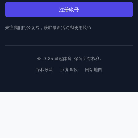
注册账号
关注我们的公众号，获取最新活动和使用技巧
© 2025 皇冠体育. 保留所有权利.
隐私政策
服务条款
网站地图