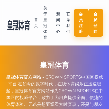
关
于
新
联
会
会
首
皇
闻
系
员
员
页
冠
中
我
注
登
体
心
们
册
陆
育
皇冠体育
皇冠体育官方网站
- CROWN SPORTS中国区权威
平台 在如今的数字时代，在线体育娱乐正迅速崛
起，皇冠体育官方网站作为CROWN SPORTS在中
国区的权威平台，致力于为用户提供全面、便捷的
体育体验。无论是想要观看实时赛事，还是与朋友