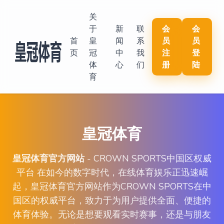
关
于
新
联
会
会
首
皇
闻
系
员
员
页
冠
中
我
注
登
体
心
们
册
陆
育
皇冠体育
皇冠体育官方网站
- CROWN SPORTS中国区权威
平台 在如今的数字时代，在线体育娱乐正迅速崛
起，皇冠体育官方网站作为CROWN SPORTS在中
国区的权威平台，致力于为用户提供全面、便捷的
体育体验。无论是想要观看实时赛事，还是与朋友