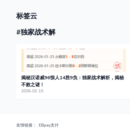
标签云
#独家战术解
揭秘汉诺威96惊人14胜9负：独家战术解析，揭秘
不败之谜！
2026-02-15
友情链接：
EBpay支付