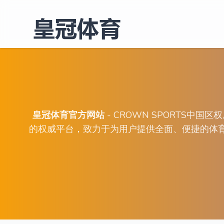
皇冠体育官方网站
- CROWN SPORTS中
的权威平台，致力于为用户提供全面、便捷的体