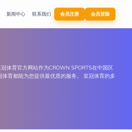
育
新闻中心
联系我们
会员注册
会员登陆
冠体育官方网站作为CROWN SPORTS在中国区
体育都能为您提供最优质的服务。 皇冠体育的多