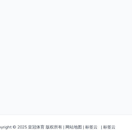
yright © 2025
皇冠体育
版权所有 |
网站地图
|
标签云
|
标签云