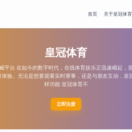
首页
关于皇冠体
皇冠体育
国区权威平台 在如今的数字时代，在线体育娱乐正迅速崛起，皇
育体验。无论是想要观看实时赛事，还是与朋友互动，皇冠
样功能 皇冠体育不
立即注册