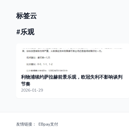
标签云
#乐观
利物浦续约萨拉赫前景乐观，欧冠失利不影响谈判
节奏
2026-01-29
友情链接：
EBpay支付