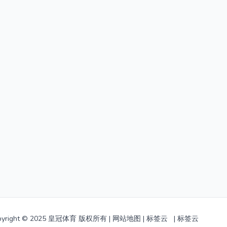
yright © 2025
皇冠体育
版权所有 |
网站地图
|
标签云
|
标签云