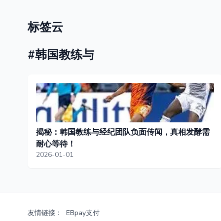
标签云
#韩国教练与
揭秘：韩国教练与经纪团队负面传闻，真相发酵需
耐心等待！
2026-01-01
友情链接：
EBpay支付