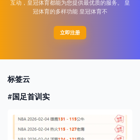
互动，皇冠体育都能为您提供最优质的服务。 皇
冠体育的多样功能 皇冠体育不
立即注册
标签云
#国足首训实