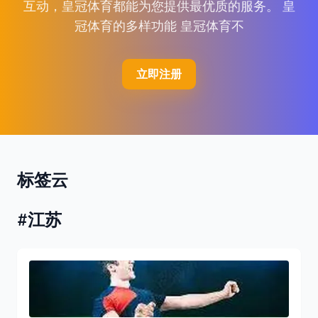
互动，皇冠体育都能为您提供最优质的服务。 皇
冠体育的多样功能 皇冠体育不
立即注册
标签云
#江苏