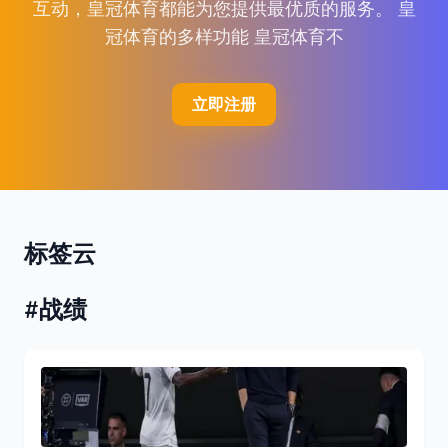
互动，皇冠体育都能为您提供最优质的服务。 皇
冠体育的多样功能 皇冠体育不
立即注册
标签云
#战绩