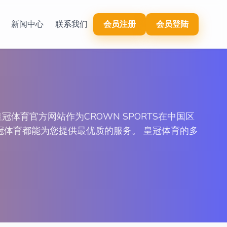
育
新闻中心
联系我们
会员注册
会员登陆
冠体育官方网站作为CROWN SPORTS在中国区
体育都能为您提供最优质的服务。 皇冠体育的多