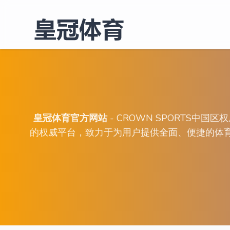
皇冠体育官方网站
- CROWN SPORTS中
的权威平台，致力于为用户提供全面、便捷的体