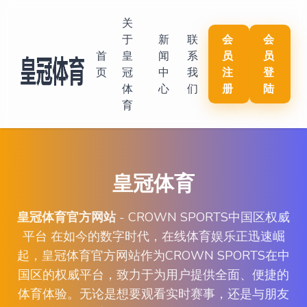
关
于
新
联
会
会
首
皇
闻
系
员
员
页
冠
中
我
注
登
体
心
们
册
陆
育
皇冠体育
皇冠体育官方网站
- CROWN SPORTS中国区权威
平台 在如今的数字时代，在线体育娱乐正迅速崛
起，皇冠体育官方网站作为CROWN SPORTS在中
国区的权威平台，致力于为用户提供全面、便捷的
体育体验。无论是想要观看实时赛事，还是与朋友