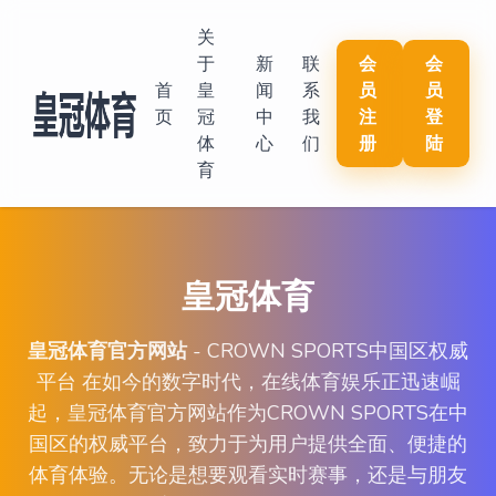
关
于
新
联
会
会
首
皇
闻
系
员
员
页
冠
中
我
注
登
体
心
们
册
陆
育
皇冠体育
皇冠体育官方网站
- CROWN SPORTS中国区权威
平台 在如今的数字时代，在线体育娱乐正迅速崛
起，皇冠体育官方网站作为CROWN SPORTS在中
国区的权威平台，致力于为用户提供全面、便捷的
体育体验。无论是想要观看实时赛事，还是与朋友