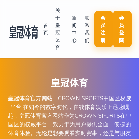
关
于
新
联
会
会
首
皇
闻
系
员
员
页
冠
中
我
注
登
体
心
们
册
陆
育
皇冠体育
皇冠体育官方网站
- CROWN SPORTS中国区权威
平台 在如今的数字时代，在线体育娱乐正迅速崛
起，皇冠体育官方网站作为CROWN SPORTS在中
国区的权威平台，致力于为用户提供全面、便捷的
体育体验。无论是想要观看实时赛事，还是与朋友