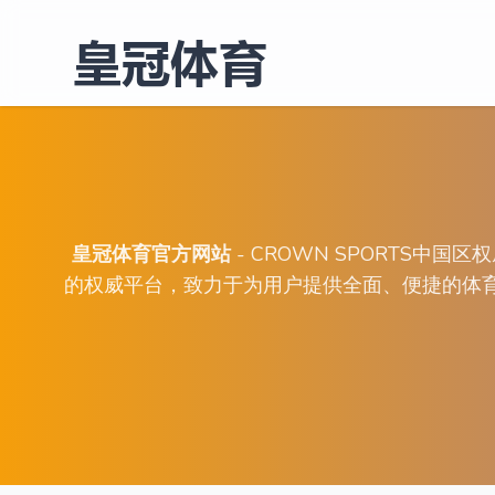
皇冠体育官方网站
- CROWN SPORTS中
的权威平台，致力于为用户提供全面、便捷的体