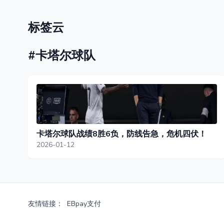
标签云
#卡塔尔球队
卡塔尔球队战绩8胜6负，防线告急，危机四伏！
2026-01-12
友情链接：
EBpay支付