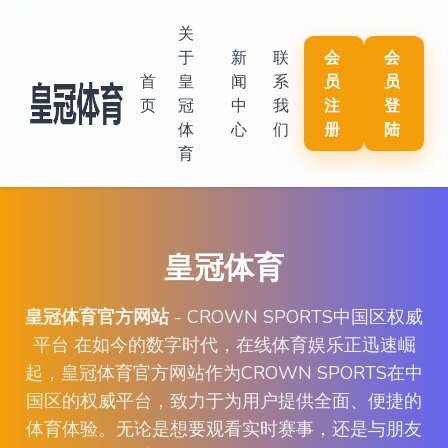
关
于
新
联
会
会
首
皇
闻
系
员
员
页
冠
中
我
注
登
体
心
们
册
陆
育
皇冠体育
皇冠体育官方网站
- CROWN SPORTS中国区权威
平台 在如今的数字时代，在线体育娱乐正迅速崛
起，皇冠体育官方网站作为CROWN SPORTS在中
国区的权威平台，致力于为用户提供全面、便捷的
体育体验。无论是想要观看实时赛事，还是与朋友