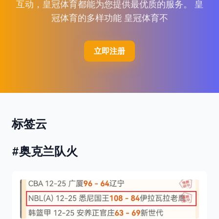
互动，皇冠体育都能为您提供最优质的服务。 皇
冠体育的多样功能 皇冠体育不
立即注册
标签云
#奥克兰队火