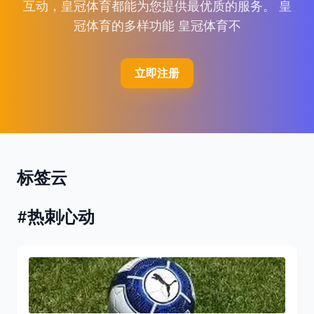
互动，皇冠体育都能为您提供最优质的服务。 皇
冠体育的多样功能 皇冠体育不
立即注册
标签云
#热刺心动