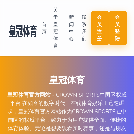
关
于
新
联
会
会
首
皇
闻
系
员
员
页
冠
中
我
注
登
体
心
们
册
陆
育
皇冠体育
皇冠体育官方网站
- CROWN SPORTS中国区权威
平台 在如今的数字时代，在线体育娱乐正迅速崛
起，皇冠体育官方网站作为CROWN SPORTS在中
国区的权威平台，致力于为用户提供全面、便捷的
体育体验。无论是想要观看实时赛事，还是与朋友