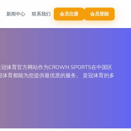
育
新闻中心
联系我们
会员注册
会员登陆
冠体育官方网站作为CROWN SPORTS在中国区
体育都能为您提供最优质的服务。 皇冠体育的多