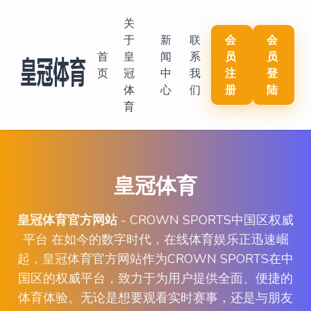
关
于
新
联
会
会
首
皇
闻
系
员
员
页
冠
中
我
注
登
体
心
们
册
陆
育
皇冠体育
皇冠体育官方网站
- CROWN SPORTS中国区权威
平台 在如今的数字时代，在线体育娱乐正迅速崛
起，皇冠体育官方网站作为CROWN SPORTS在中
国区的权威平台，致力于为用户提供全面、便捷的
体育体验。无论是想要观看实时赛事，还是与朋友