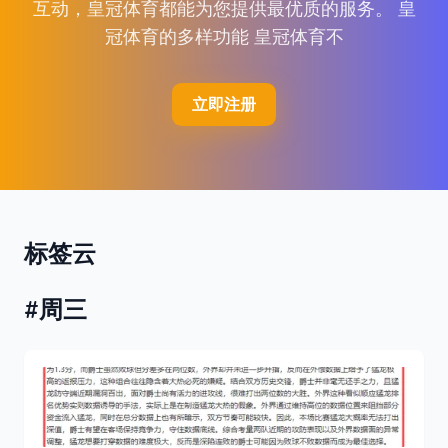
互动，皇冠体育都能为您提供最优质的服务。 皇
冠体育的多样功能 皇冠体育不
立即注册
标签云
#周三