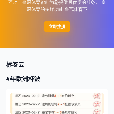
互动，皇冠体育都能为您提供最优质的服务。 皇
冠体育的多样功能 皇冠体育不
立即注册
标签云
#年欧洲杯波