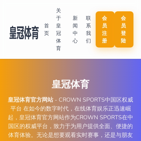
关
于
新
联
会
会
首
皇
闻
系
员
员
页
冠
中
我
注
登
体
心
们
册
陆
育
皇冠体育
皇冠体育官方网站
- CROWN SPORTS中国区权威
平台 在如今的数字时代，在线体育娱乐正迅速崛
起，皇冠体育官方网站作为CROWN SPORTS在中
国区的权威平台，致力于为用户提供全面、便捷的
体育体验。无论是想要观看实时赛事，还是与朋友