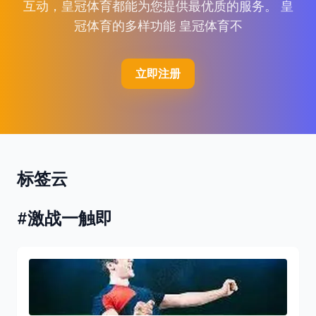
互动，皇冠体育都能为您提供最优质的服务。 皇
冠体育的多样功能 皇冠体育不
立即注册
标签云
#激战一触即