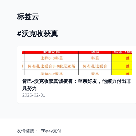
标签云
#沃克收获真
肯巴-沃克收获真诚赞誉：至亲好友，他倾力付出非
凡努力
2026-02-01
友情链接：
EBpay支付