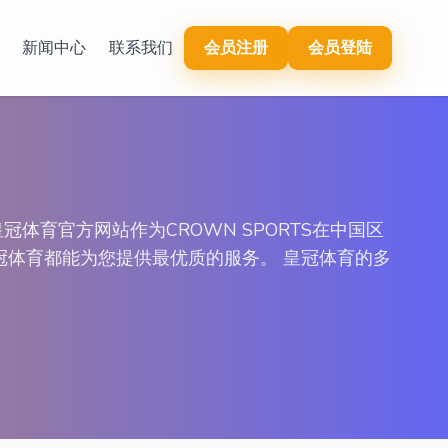
育
新闻中心
联系我们
会员注册
会员登陆
冠体育官方网站作为CROWN SPORTS在中国区
体育都能为您提供最优质的服务。 皇冠体育的多