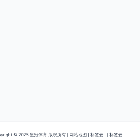
yright © 2025
皇冠体育
版权所有 |
网站地图
|
标签云
|
标签云