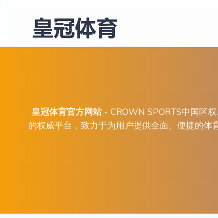
皇冠体育官方网站
- CROWN SPORTS中
的权威平台，致力于为用户提供全面、便捷的体