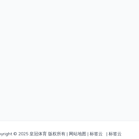
yright © 2025
皇冠体育
版权所有 |
网站地图
|
标签云
|
标签云