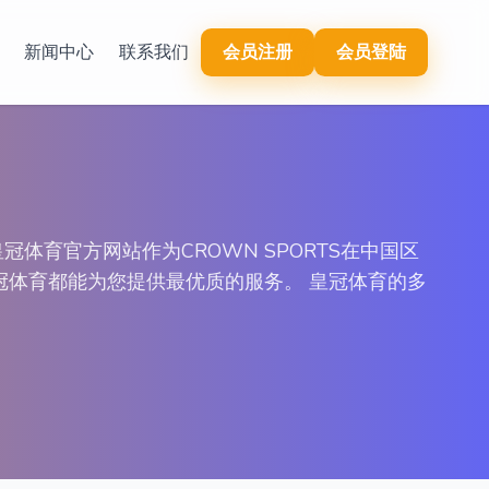
育
新闻中心
联系我们
会员注册
会员登陆
冠体育官方网站作为CROWN SPORTS在中国区
体育都能为您提供最优质的服务。 皇冠体育的多