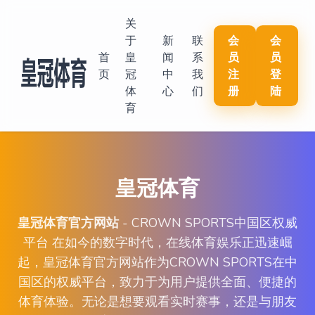
关
于
新
联
会
会
首
皇
闻
系
员
员
页
冠
中
我
注
登
体
心
们
册
陆
育
皇冠体育
皇冠体育官方网站
- CROWN SPORTS中国区权威
平台 在如今的数字时代，在线体育娱乐正迅速崛
起，皇冠体育官方网站作为CROWN SPORTS在中
国区的权威平台，致力于为用户提供全面、便捷的
体育体验。无论是想要观看实时赛事，还是与朋友