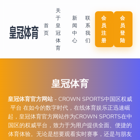
关
于
新
联
会
会
首
皇
闻
系
员
员
页
冠
中
我
注
登
体
心
们
册
陆
育
皇冠体育
皇冠体育官方网站
- CROWN SPORTS中国区权威
平台 在如今的数字时代，在线体育娱乐正迅速崛
起，皇冠体育官方网站作为CROWN SPORTS在中
国区的权威平台，致力于为用户提供全面、便捷的
体育体验。无论是想要观看实时赛事，还是与朋友