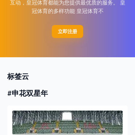
互动，皇冠体育都能为您提供最优质的服务。 皇
冠体育的多样功能 皇冠体育不
立即注册
标签云
#申花双星年