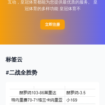
互动，皇冠体育都能为您提供最优质的服务。 皇
冠体育的多样功能 皇冠体育不
立即注册
标签云
#二战全胜势