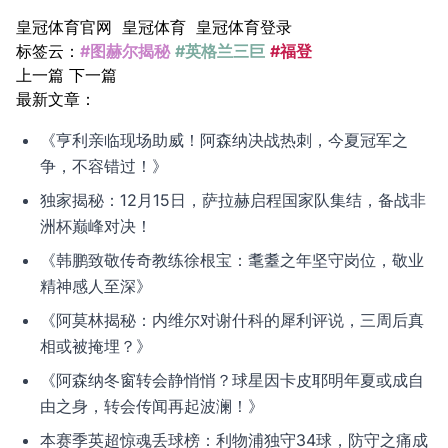
皇冠体育官网
皇冠体育
皇冠体育登录
标签云：
#图赫尔揭秘
#英格兰三巨
#福登
上一篇
下一篇
最新文章：
《亨利亲临现场助威！阿森纳决战热刺，今夏冠军之
争，不容错过！》
独家揭秘：12月15日，萨拉赫启程国家队集结，备战非
洲杯巅峰对决！
《韩鹏致敬传奇教练徐根宝：耄耋之年坚守岗位，敬业
精神感人至深》
《阿莫林揭秘：内维尔对谢什科的犀利评说，三周后真
相或被掩埋？》
《阿森纳冬窗转会静悄悄？球星因卡皮耶明年夏或成自
由之身，转会传闻再起波澜！》
本赛季英超惊魂丢球榜：利物浦独守34球，防守之痛成