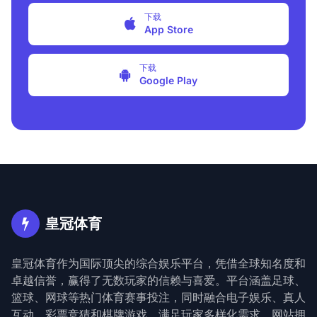
下载
App Store
下载
Google Play
皇冠体育
皇冠体育作为国际顶尖的综合娱乐平台，凭借全球知名度和
卓越信誉，赢得了无数玩家的信赖与喜爱。平台涵盖足球、
篮球、网球等热门体育赛事投注，同时融合电子娱乐、真人
互动、彩票竞猜和棋牌游戏，满足玩家多样化需求。网站拥