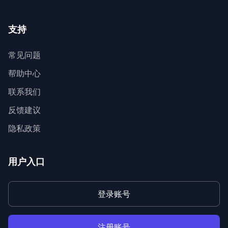
支持
常见问题
帮助中心
联系我们
反馈建议
隐私政策
用户入口
登录账号
注册账号