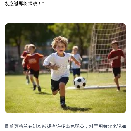
发之谜即将揭晓！”
目前英格兰在进攻端拥有许多出色球员，对于图赫尔来说如