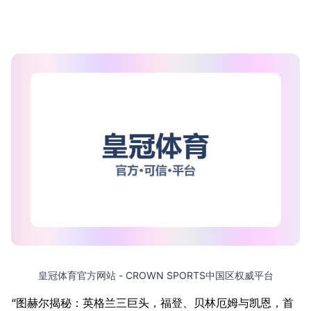
皇冠体育官方网站 - CROWN SPORTS中国区权威平台
“图赫尔揭秘：英格兰三巨头，福登、贝林厄姆与凯恩，首