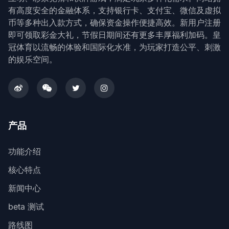
有高度安全的金融体系，支持银行卡、支付宝、微信及虚拟
币等多种出入款方式，确保资金操作便捷高效。新用户注册
即可领取彩金大礼，节假日期间还有更多丰厚福利加码。皇
冠体育以流畅的体验和国际化水准，为玩家打造公平、刺激
的娱乐空间。
产品
功能介绍
核心特点
新闻中心
beta 测试
路线图