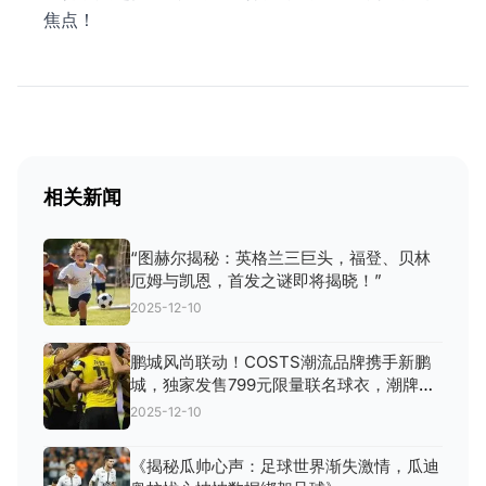
焦点！
相关新闻
“图赫尔揭秘：英格兰三巨头，福登、贝林
厄姆与凯恩，首发之谜即将揭晓！”
2025-12-10
鹏城风尚联动！COSTS潮流品牌携手新鹏
城，独家发售799元限量联名球衣，潮牌控
必抢！
2025-12-10
《揭秘瓜帅心声：足球世界渐失激情，瓜迪