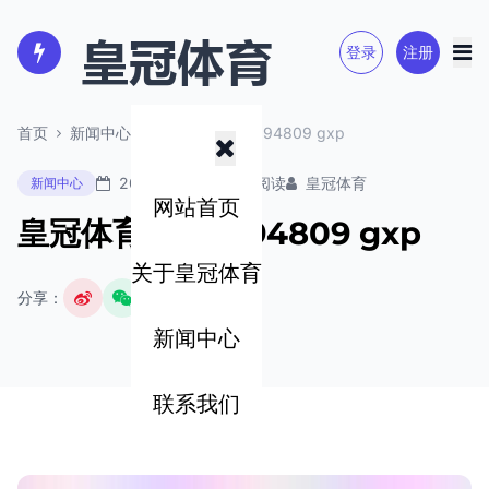
登录
注册
首页
新闻中心
皇冠体育 资讯 094809 gxp
2025-12-21
517 阅读
皇冠体育
新闻中心
网站首页
皇冠体育 资讯 094809 gxp
关于皇冠体育
分享：
新闻中心
联系我们