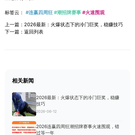
标签云：
#连赢四周狂
#潮招牌赛事
#火速围观
上一篇：2026最新：火爆状态下的冷门巨奖，稳赚技巧
下一篇：返回列表
相关新闻
2026最新：火爆状态下的冷门巨奖，稳赚
技巧
2026-06-12
2026连赢四周狂潮招牌赛事火速围观，错
过等一年