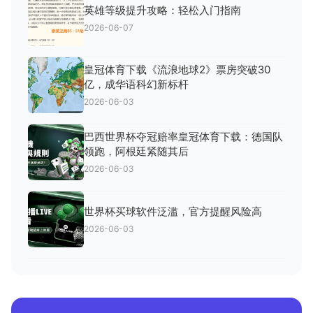
英雄等级提升攻略：轻松入门指南
2026-06-07
皇冠体育下载《流浪地球2》票房突破30
亿，成华语科幻新标杆
2026-06-03
巴西世界杯夺冠赔率皇冠体育下载：德国队
领跑，阿根廷紧随其后
2026-06-03
世界杯买球软件泛滥，官方提醒风险高
2026-06-03