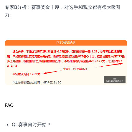
专家B分析：赛事奖金丰厚，对选手和观众都有很大吸引
力。
FAQ
Q: 赛事何时开始？