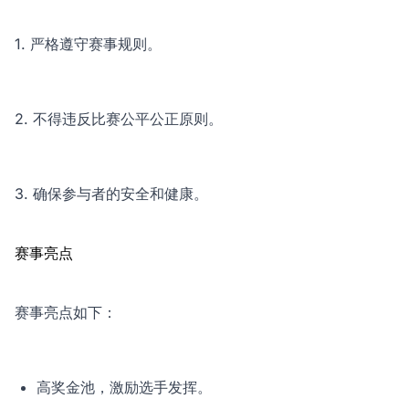
1. 严格遵守赛事规则。
2. 不得违反比赛公平公正原则。
3. 确保参与者的安全和健康。
赛事亮点
赛事亮点如下：
高奖金池，激励选手发挥。