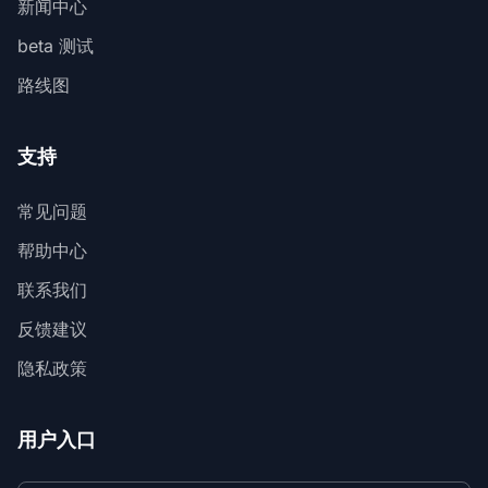
新闻中心
beta 测试
路线图
支持
常见问题
帮助中心
联系我们
反馈建议
隐私政策
用户入口