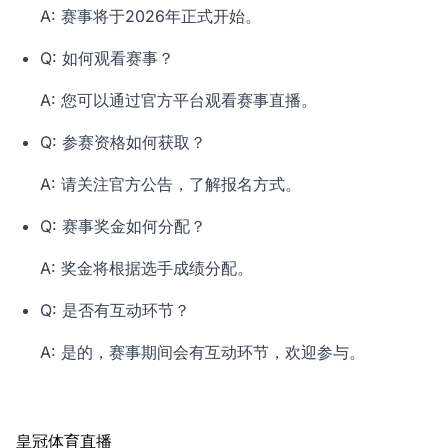
A: 赛事将于2026年正式开始。
Q: 如何观看赛事？
A: 您可以通过官方平台观看赛事直播。
Q: 参赛资格如何获取？
A: 请关注官方公告，了解报名方式。
Q: 赛事奖金如何分配？
A: 奖金将根据选手成绩分配。
Q: 是否有互动环节？
A: 是的，赛事期间会有互动环节，欢迎参与。
皇冠体育直播