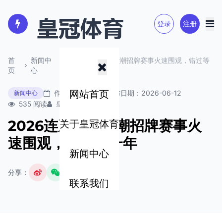
登录
注册
首
新闻中
2026连赢四周狂潮招牌赛事火速围观，错过等
页
心
一年
网站首页
作者：皇冠体育 发布日期：2026-06-12
新闻中心
535 阅读
皇冠体育
2026连赢四周狂潮招牌赛事火
关于皇冠体育
速围观，错过等一年
新闻中心
分享：
联系我们