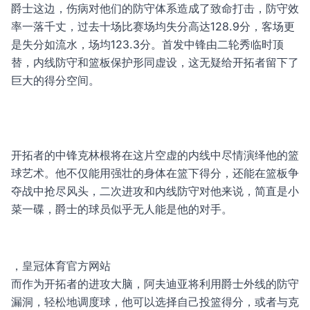
爵士这边，伤病对他们的防守体系造成了致命打击，防守效
率一落千丈，过去十场比赛场均失分高达128.9分，客场更
是失分如流水，场均123.3分。首发中锋由二轮秀临时顶
替，内线防守和篮板保护形同虚设，这无疑给开拓者留下了
巨大的得分空间。
开拓者的中锋克林根将在这片空虚的内线中尽情演绎他的篮
球艺术。他不仅能用强壮的身体在篮下得分，还能在篮板争
夺战中抢尽风头，二次进攻和内线防守对他来说，简直是小
菜一碟，爵士的球员似乎无人能是他的对手。
，
皇冠体育官方网站
而作为开拓者的进攻大脑，阿夫迪亚将利用爵士外线的防守
漏洞，轻松地调度球，他可以选择自己投篮得分，或者与克