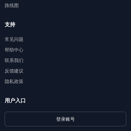
路线图
支持
常见问题
帮助中心
联系我们
反馈建议
隐私政策
用户入口
登录账号