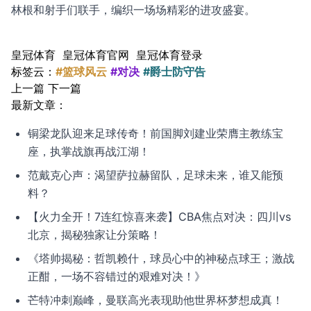
林根和射手们联手，编织一场场精彩的进攻盛宴。
皇冠体育
皇冠体育官网
皇冠体育登录
标签云：
#篮球风云
#对决
#爵士防守告
上一篇
下一篇
最新文章：
铜梁龙队迎来足球传奇！前国脚刘建业荣膺主教练宝
座，执掌战旗再战江湖！
范戴克心声：渴望萨拉赫留队，足球未来，谁又能预
料？
【火力全开！7连红惊喜来袭】CBA焦点对决：四川vs
北京，揭秘独家让分策略！
《塔帅揭秘：哲凯赖什，球员心中的神秘点球王；激战
正酣，一场不容错过的艰难对决！》
芒特冲刺巅峰，曼联高光表现助他世界杯梦想成真！