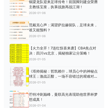
铜梁龙队迎来足球传奇！前国脚刘建业荣膺
主教练宝座，执掌战旗再战江湖！
2026-01-06
范戴克心声：渴望萨拉赫留队，足球未来，
谁又能预料？
2026-01-06
【火力全开！7连红惊喜来袭】CBA焦点对
决：四川vs北京，揭秘独家让分策略！
2026-01-05
《塔帅揭秘：哲凯赖什，球员心中的神秘点
球王；激战正酣，一场不容错过的艰难对
决！》
2026-01-05
芒特冲刺巅峰，曼联高光表现助他世界杯梦
想成真！
2026-01-04