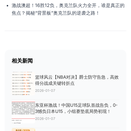
激战澳超！16胜12负，奥克兰队火力全开，谁是真正的
焦点？揭秘“背景板”奥克兰队的逆袭之路！
相关新闻
篮球风云【NBA对决】爵士防守告急，高效
得分战成关键转折点
2026-01-07
东亚杯激战！中国U15足球队首战告负，0-
3憾负日本U15，小组赛垫底局势初现！
2026-01-07