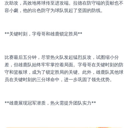
次助攻，高效地将球传至进攻端。拉德在防守端的贡献也不
容小觑，他的出色防守为球队筑起了坚固的防线。
**关键时刻，字母哥和雄鹿锁定胜局**
比赛最后五分钟，尽管热火队发起猛烈反攻，试图缩小分
差，但雄鹿队始终牢牢掌控着局面。字母哥在关键时刻的防
守和篮板球，成为了锁定胜局的关键。此外，雄鹿队其他球
员在关键时刻的三分球命中，进一步巩固了领先优势。
**雄鹿展现冠军潜质，热火需提升团队实力**