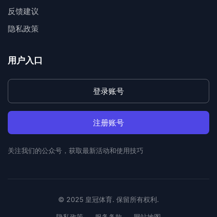
反馈建议
隐私政策
用户入口
登录账号
注册账号
关注我们的公众号，获取最新活动和使用技巧
© 2025 皇冠体育. 保留所有权利.
隐私政策
服务条款
网站地图