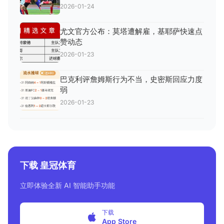
2026-01-24
尤文官方公布：莫塔遭解雇，基耶萨快速点
赞动态
2026-01-23
巴克利评詹姆斯行为不当，史密斯回应力度
弱
2026-01-23
下载 皇冠体育
立即体验全新 AI 智能助手功能
下载
App Store