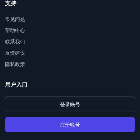
支持
常见问题
帮助中心
联系我们
反馈建议
隐私政策
用户入口
登录账号
注册账号