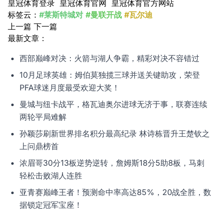
皇冠体育登录
皇冠体育官网
皇冠体育官方网站
标签云：
#莱斯特城对
#曼联开战
#瓦尔迪
上一篇
下一篇
最新文章：
西部巅峰对决：火箭与湖人争霸，精彩对决不容错过
10月足球英雄：姆伯莫独揽三球并送关键助攻，荣登
PFA球迷月度最受欢迎大奖！
曼城与纽卡战平，格瓦迪奥尔进球无济于事，联赛连续
两轮平局难解
孙颖莎刷新世界排名积分最高纪录 林诗栋晋升王楚钦之
上问鼎榜首
浓眉哥30分13板逆势逆转，詹姆斯18分5助8板，马刺
轻松击败湖人连胜
亚青赛巅峰王者！预测命中率高达85%，20战全胜，数
据锁定冠军宝座！