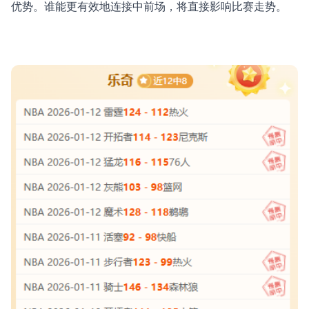
优势。谁能更有效地连接中前场，将直接影响比赛走势。