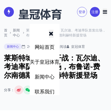
登录
注册
首
新闻
莱斯特城对曼联开战：瓦尔迪、考迪率队首发出场，
页
中心
布鲁诺-费尔南德斯、德利赫特新援登场
网站首页
2026-01-27
858 阅读
皇冠体育
新闻中心
莱斯特城对曼联开战：瓦尔迪、
关于皇冠体育
考迪率队首发出场，布鲁诺-费
尔南德斯、德利赫特新援登场
新闻中心
分享：
联系我们