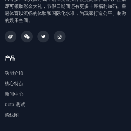
即可领取彩金大礼，节假日期间还有更多丰厚福利加码。皇
冠体育以流畅的体验和国际化水准，为玩家打造公平、刺激
的娱乐空间。
产品
功能介绍
核心特点
新闻中心
beta 测试
路线图