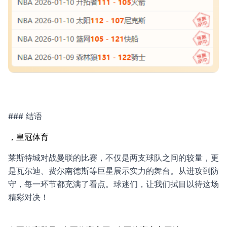
### 结语
，
皇冠体育
莱斯特城对战曼联的比赛，不仅是两支球队之间的较量，更
是瓦尔迪、费尔南德斯等巨星展示实力的舞台。从进攻到防
守，每一环节都充满了看点。球迷们，让我们拭目以待这场
精彩对决！