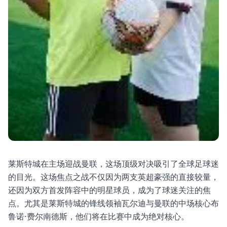
莱斯特城在主场迎战曼联，这场顶级对决吸引了全球足球迷
的目光。这场焦点之战不仅因为两支英超豪强的直接较量，
还因为双方首发阵容中的明星球员，成为了球迷关注的焦
点。尤其是莱斯特城的锋线领袖瓦尔迪与曼联的中场核心布
鲁诺·费尔南德斯，他们将在比赛中成为绝对核心。