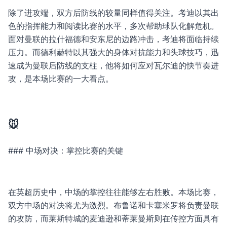
除了进攻端，双方后防线的较量同样值得关注。考迪以其出
色的指挥能力和阅读比赛的水平，多次帮助球队化解危机。
面对曼联的拉什福德和安东尼的边路冲击，考迪将面临持续
压力。而德利赫特以其强大的身体对抗能力和头球技巧，迅
速成为曼联后防线的支柱，他将如何应对瓦尔迪的快节奏进
攻，是本场比赛的一大看点。
🐭
### 中场对决：掌控比赛的关键
在英超历史中，中场的掌控往往能够左右胜败。本场比赛，
双方中场的对决将尤为激烈。布鲁诺和卡塞米罗将负责曼联
的攻防，而莱斯特城的麦迪逊和蒂莱曼斯则在传控方面具有