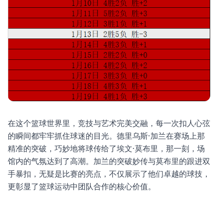
在这个篮球世界里，竞技与艺术完美交融，每一次扣人心弦
的瞬间都牢牢抓住球迷的目光。德里乌斯·加兰在赛场上那
精准的突破，巧妙地将球传给了埃文·莫布里，那一刻，场
馆内的气氛达到了高潮。加兰的突破妙传与莫布里的跟进双
手暴扣，无疑是比赛的亮点，不仅展示了他们卓越的球技，
更彰显了篮球运动中团队合作的核心价值。