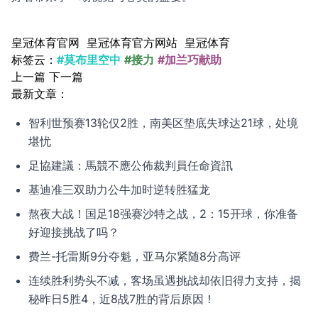
皇冠体育官网
皇冠体育官方网站
皇冠体育
标签云：
#莫布里空中
#接力
#加兰巧献助
上一篇
下一篇
最新文章：
智利世预赛13轮仅2胜，南美区垫底失球达21球，处境
堪忧
足協建議：馬競不應公佈裁判員任命資訊
基迪准三双助力公牛加时逆转胜猛龙
熬夜大战！国足18强赛沙特之战，2：15开球，你准备
好迎接挑战了吗？
费兰-托雷斯9分夺魁，亚马尔紧随8分高评
连续胜利势头不减，客场虽遇挑战却依旧得力支持，揭
秘昨日5胜4，近8战7胜的背后原因！