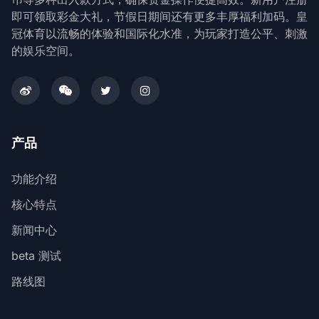
即可领取彩金大礼，节假日期间还有更多丰厚福利加码。皇
冠体育以流畅的体验和国际化水准，为玩家打造公平、刺激
的娱乐空间。
产品
功能介绍
核心特点
新闻中心
beta 测试
路线图