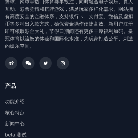
篮球、网球等热门体育赛事投注，同时融合电子娱乐、真人
互动、彩票竞猜和棋牌游戏，满足玩家多样化需求。网站拥
有高度安全的金融体系，支持银行卡、支付宝、微信及虚拟
币等多种出入款方式，确保资金操作便捷高效。新用户注册
即可领取彩金大礼，节假日期间还有更多丰厚福利加码。皇
冠体育以流畅的体验和国际化水准，为玩家打造公平、刺激
的娱乐空间。
产品
功能介绍
核心特点
新闻中心
beta 测试