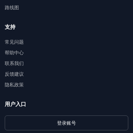
路线图
支持
常见问题
帮助中心
联系我们
反馈建议
隐私政策
用户入口
登录账号