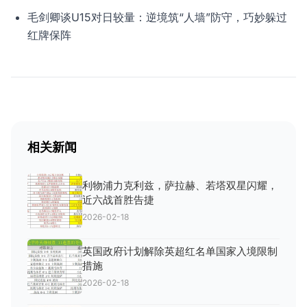
毛剑卿谈U15对日较量：逆境筑“人墙”防守，巧妙躲过
红牌保阵
相关新闻
利物浦力克利兹，萨拉赫、若塔双星闪耀，
近六战首胜告捷
2026-02-18
英国政府计划解除英超红名单国家入境限制
措施
2026-02-18