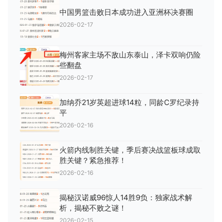
中国男篮击败日本成功进入亚洲杯决赛圈
2026-02-17
梅州客家主场不敌山东泰山，泽卡双响仍险
些翻盘
2026-02-17
加纳乔21岁英超进球14粒，同龄C罗纪录持
平
2026-02-16
火箭内线制胜关键，季后赛决战篮板球成取
胜关键？紧急推荐！
2026-02-16
揭秘汉诺威96惊人14胜9负：独家战术解
析，揭秘不败之谜！
2026-02-15