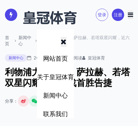
登录
注册
首
新闻中
利物浦力克利兹，萨拉赫、若塔双星闪耀，近六
页
心
战首胜告捷
网站首页
2026-02-18
179 阅读
皇冠体育
新闻中心
利物浦力克利兹，萨拉赫、若塔
关于皇冠体育
双星闪耀，近六战首胜告捷
新闻中心
分享：
联系我们