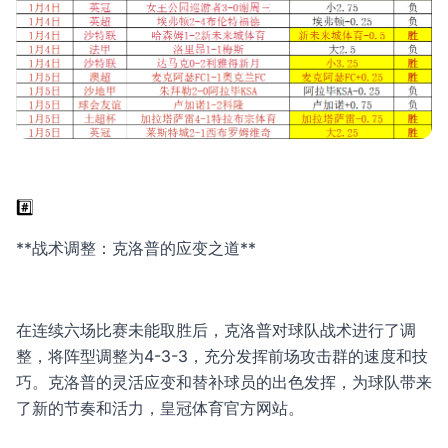
#️⃣
**战术调整：克洛普的应变之道**
在连续六场比赛未能取胜后，克洛普对球队战术进行了调
整，将阵型调整为4-3-3，充分发挥前场攻击群的速度和技
巧。克洛普的灵活应变和替补球员的出色发挥，为球队带来
了新的节奏和活力，
皇冠体育官方网站
。