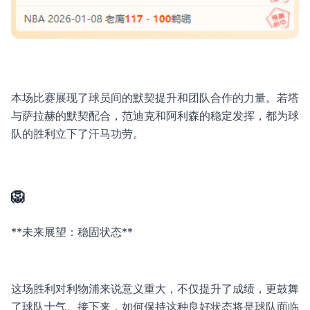
本场比赛展现了球员间的默契提升和团队合作的力量。若塔
与萨拉赫的默契配合，范迪克和阿利森的稳定发挥，都为球
队的胜利立下了汗马功劳。
🦁
**未来展望：稳固状态**
这场胜利对利物浦来说意义重大，不仅提升了成绩，更鼓舞
了球队士气。接下来，如何保持这种良好状态将是球队面临