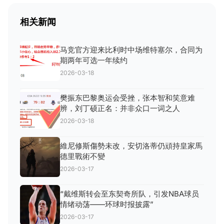
相关新闻
马竞官方迎来比利时中场维特塞尔，合同为
期两年可选一年续约
2026-03-18
樊振东巴黎奥运会受挫，张本智和笑意难
辨，刘丁硕正名：并非众口一词之人
2026-03-18
維尼修斯傷勢未改，安切洛蒂仍頑持皇家馬
德里戰術不變
2026-03-17
“戴维斯转会至东契奇所队，引发NBA球员
情绪动荡——环球时报披露”
2026-03-17