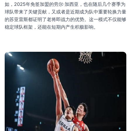
如，2025年免签加盟的劳尔·加西亚，也在随后几个赛季为
球队带来了关键贡献，又或者是近期成为队中重要轮换力量
的苏亚雷斯都证明了老将即战力的优势。这一模式不仅能够
稳定球队框架，还能在短期内产生积极影响。