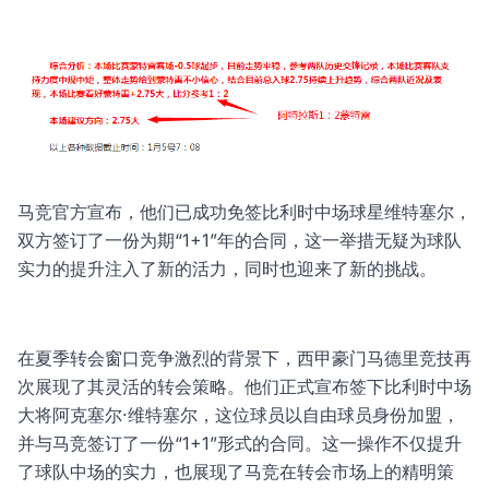
马竞官方宣布，他们已成功免签比利时中场球星维特塞尔，
双方签订了一份为期“1+1”年的合同，这一举措无疑为球队
实力的提升注入了新的活力，同时也迎来了新的挑战。
在夏季转会窗口竞争激烈的背景下，西甲豪门马德里竞技再
次展现了其灵活的转会策略。他们正式宣布签下比利时中场
大将阿克塞尔·维特塞尔，这位球员以自由球员身份加盟，
并与马竞签订了一份“1+1”形式的合同。这一操作不仅提升
了球队中场的实力，也展现了马竞在转会市场上的精明策