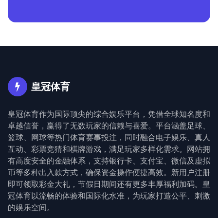
皇冠体育
皇冠体育作为国际顶尖的综合娱乐平台，凭借全球知名度和
卓越信誉，赢得了无数玩家的信赖与喜爱。平台涵盖足球、
篮球、网球等热门体育赛事投注，同时融合电子娱乐、真人
互动、彩票竞猜和棋牌游戏，满足玩家多样化需求。网站拥
有高度安全的金融体系，支持银行卡、支付宝、微信及虚拟
币等多种出入款方式，确保资金操作便捷高效。新用户注册
即可领取彩金大礼，节假日期间还有更多丰厚福利加码。皇
冠体育以流畅的体验和国际化水准，为玩家打造公平、刺激
的娱乐空间。