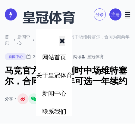
登录
注册
首
新闻中
马竞官方迎来比利时中场维特塞尔，合同为期两年
页
心
可选一年续约
网站首页
2026-03-18
384 阅读
皇冠体育
新闻中心
马竞官方迎来比利时中场维特塞
关于皇冠体育
尔，合同为期两年可选一年续约
新闻中心
分享：
联系我们