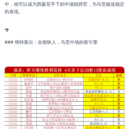
中，他可以成为西蒙尼手下的中场指挥官，为马竞输送稳定
的表现。
🌴
### 维特塞尔：全能铁人，马竞中场的新引擎