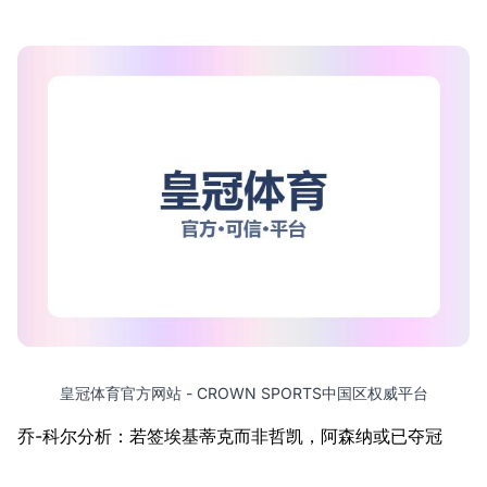
皇冠体育官方网站 - CROWN SPORTS中国区权威平台
乔-科尔分析：若签埃基蒂克而非哲凯，阿森纳或已夺冠