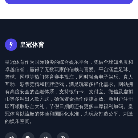
皇冠体育
皇冠体育作为国际顶尖的综合娱乐平台，凭借全球知名度和
卓越信誉，赢得了无数玩家的信赖与喜爱。平台涵盖足球、
篮球、网球等热门体育赛事投注，同时融合电子娱乐、真人
互动、彩票竞猜和棋牌游戏，满足玩家多样化需求。网站拥
有高度安全的金融体系，支持银行卡、支付宝、微信及虚拟
币等多种出入款方式，确保资金操作便捷高效。新用户注册
即可领取彩金大礼，节假日期间还有更多丰厚福利加码。皇
冠体育以流畅的体验和国际化水准，为玩家打造公平、刺激
的娱乐空间。