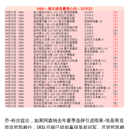
乔-科尔提出，如果阿森纳去年夏季选择引进雨果-埃基蒂克
而非哲凯赖什，球队可能已提前赢得英超冠军。尽管哲凯赖