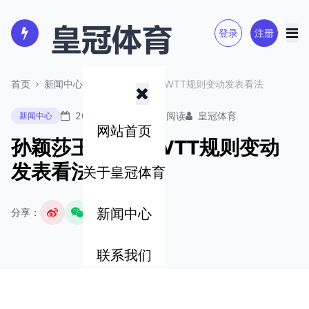
登录
注册
首页
新闻中心
孙颖莎王楚钦就WTT规则变动发表看法
2026-05-15
698 阅读
皇冠体育
新闻中心
网站首页
孙颖莎王楚钦就WTT规则变动
发表看法
关于皇冠体育
新闻中心
分享：
联系我们