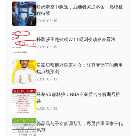
詹姆斯空中飘逸，后继者紧追不舍，巅峰征
程待续
2026-05-15
孙颖莎王楚钦就WTT规则变动发表看法
2026-05-15
皇家贝蒂斯对皇家社会：阵容变动下的西甲
焦点战预测
2026-05-13
马刺VS森林狼：NBA专家质合分析期号推
荐
2026-05-13
郭晶晶与子女低调逛街，尽显传承霍家三代
风范