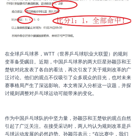
在全球乒乓球界，WTT（世界乒乓球职业大联盟）的规则
变革备受瞩目。近期，中国乒乓球界的两大巨星孙颖莎和王
楚钦对此发表了各自的看法，再次引发了关于规则改革的广
泛讨论。他们的观点不仅吸引了众多观众的目光，也对未来
赛事格局产生了深远影响。本文将深入分析这一议题，并探
讨规则调整对乒乓球运动可能带来的变化。
作为中国乒乓球队的中坚力量，孙颖莎和王楚钦的观点自然
引起了广泛关注。在接受采访时，两人均认为规则改革是乒
乓球运动发展的必然趋势。孙颖莎表示：“在比赛中，我们