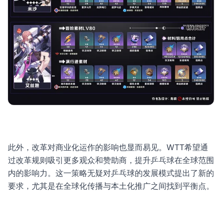
此外，改革对商业化运作的影响也显而易见。WTT希望通
过改革规则吸引更多观众和赞助商，提升乒乓球在全球范围
内的影响力。这一策略无疑对乒乓球的发展模式提出了新的
要求，尤其是在全球化传播与本土化推广之间找到平衡点。