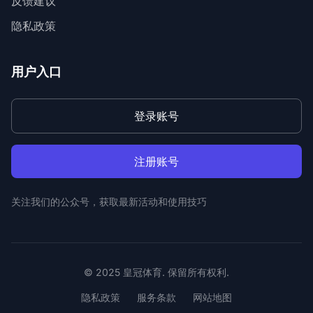
反馈建议
隐私政策
用户入口
登录账号
注册账号
关注我们的公众号，获取最新活动和使用技巧
© 2025 皇冠体育. 保留所有权利.
隐私政策
服务条款
网站地图