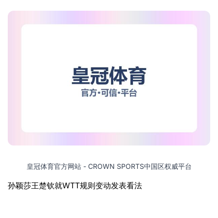
皇冠体育官方网站 - CROWN SPORTS中国区权威平台
孙颖莎王楚钦就WTT规则变动发表看法