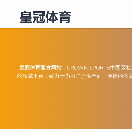
皇冠体育官方网站
- CROWN SPORTS中
的权威平台，致力于为用户提供全面、便捷的体