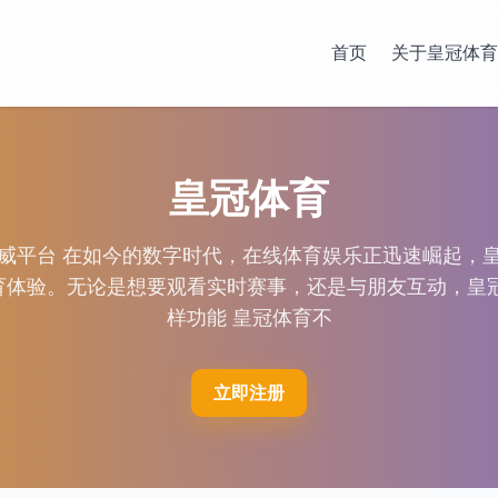
首页
关于皇冠体
皇冠体育
国区权威平台 在如今的数字时代，在线体育娱乐正迅速崛起，皇
育体验。无论是想要观看实时赛事，还是与朋友互动，皇冠
样功能 皇冠体育不
立即注册