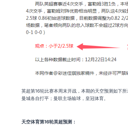
英超第16轮比赛本周末开战，本期的天空预测如下
曼城各自打平；曼联主场输球，
皇冠体育
。
天空体育第16轮英超预测：