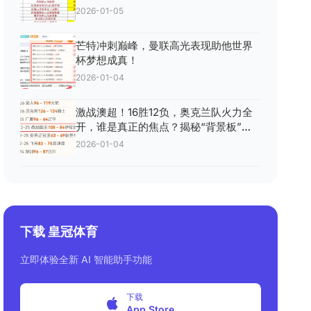
艰难对决！》
2026-01-05
芒特冲刺巅峰，曼联高光表现助他世界
杯梦想成真！
2026-01-04
激战澳超！16胜12负，奥克兰队火力全
开，谁是真正的焦点？揭秘“背景板”奥
克兰队的逆袭之路！
2026-01-04
下载 皇冠体育
立即体验全新 AI 智能助手功能
下载
App Store