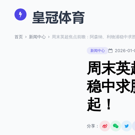
首页
新闻中心
周末英超焦点前瞻：阿森纳、利物浦稳中求
2026-01-
新闻中心
周末英
稳中求
起！
分享：