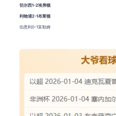
切尔西1-2埃弗顿
利物浦2-1布莱顿
伯恩利0-1富勒姆