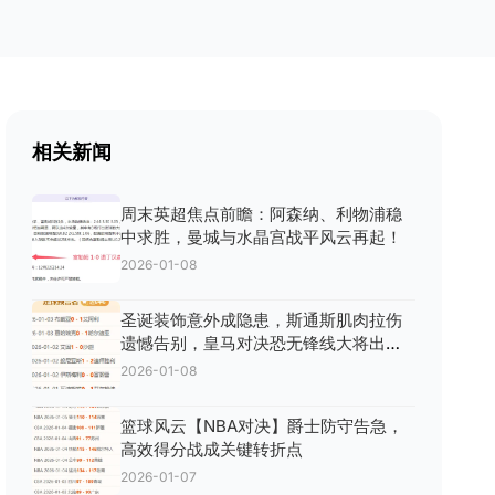
相关新闻
周末英超焦点前瞻：阿森纳、利物浦稳
中求胜，曼城与水晶宫战平风云再起！
2026-01-08
圣诞装饰意外成隐患，斯通斯肌肉拉伤
遗憾告别，皇马对决恐无锋线大将出
战！
2026-01-08
篮球风云【NBA对决】爵士防守告急，
高效得分战成关键转折点
2026-01-07