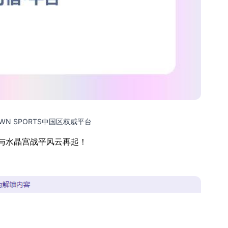
WN SPORTS中国区权威平台
与水晶宫战平风云再起！