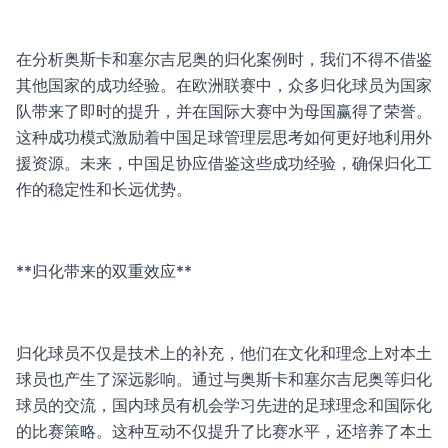
在分析奥斯卡和塞尔吉尼奥的归化案例时，我们不得不借鉴
其他国家的成功经验。在欧洲联赛中，众多归化球员为国家
队带来了即时的提升，并在国际大赛中为母国赢得了荣誉。
这种成功模式激励着中国足球管理层思考如何更好地利用外
援资源。未来，中国足协应借鉴这些成功经验，确保归化工
作的稳定性和长远优势。
**归化带来的双重效应**
归化球员不仅是技术上的补充，他们在文化和理念上对本土
球员也产生了深远影响。通过与奥斯卡和塞尔吉尼奥等归化
球员的交流，国内球员有机会学习先进的足球理念和国际化
的比赛策略。这种互动不仅提升了比赛水平，还培养了本土