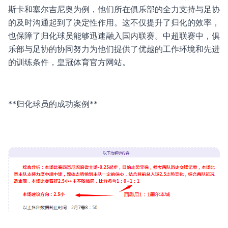
斯卡和塞尔吉尼奥为例，他们所在俱乐部的全力支持与足协
的及时沟通起到了决定性作用。这不仅提升了归化的效率，
也保障了归化球员能够迅速融入国内联赛。中超联赛中，俱
乐部与足协的协同努力为他们提供了优越的工作环境和先进
的训练条件，
皇冠体育官方网站
。
**归化球员的成功案例**