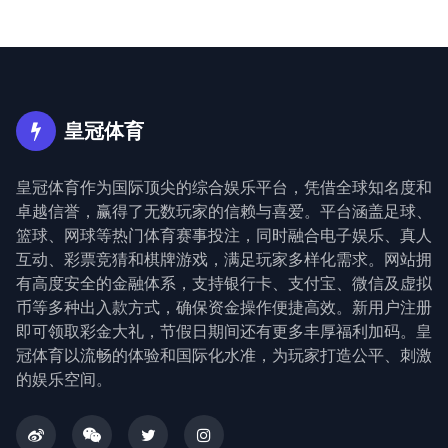
皇冠体育
皇冠体育作为国际顶尖的综合娱乐平台，凭借全球知名度和
卓越信誉，赢得了无数玩家的信赖与喜爱。平台涵盖足球、
篮球、网球等热门体育赛事投注，同时融合电子娱乐、真人
互动、彩票竞猜和棋牌游戏，满足玩家多样化需求。网站拥
有高度安全的金融体系，支持银行卡、支付宝、微信及虚拟
币等多种出入款方式，确保资金操作便捷高效。新用户注册
即可领取彩金大礼，节假日期间还有更多丰厚福利加码。皇
冠体育以流畅的体验和国际化水准，为玩家打造公平、刺激
的娱乐空间。