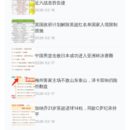
近六战首胜告捷
2026-02-18
英国政府计划解除英超红名单国家入境限制
措施
2026-02-18
中国男篮击败日本成功进入亚洲杯决赛圈
2026-02-17
梅州客家主场不敌山东泰山，泽卡双响仍险
些翻盘
2026-02-17
加纳乔21岁英超进球14粒，同龄C罗纪录持
平
2026-02-16