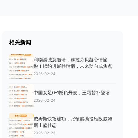
相关新闻
利物浦诚意邀请，赫拉芬贝赫心情愉
悦！续约进展静悄悄，未来动向成焦点
2026-02-24
中国女足0-1憾负丹麦，王霜替补登场
2026-02-24
威姆斯快攻建功，张镇麟抛投难敌威姆
斯上篮佳态
2026-02-23