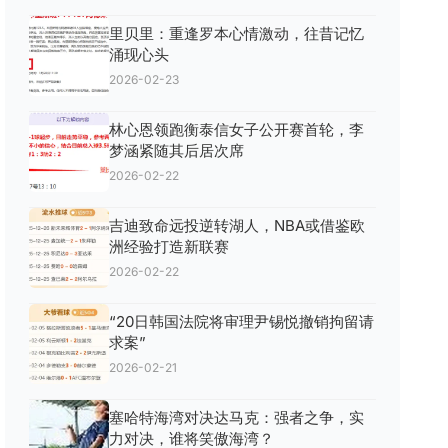
里贝里：重逢罗本心情激动，往昔记忆
涌现心头
2026-02-23
林心恩领跑衡泰信女子公开赛首轮，李
梦涵紧随其后居次席
2026-02-22
吉迪致命远投逆转湖人，NBA或借鉴欧
洲经验打造新联赛
2026-02-22
“20日韩国法院将审理尹锡悦撤销拘留请
求案”
2026-02-21
塞哈特海湾对决达马克：强者之争，实
力对决，谁将笑傲海湾？