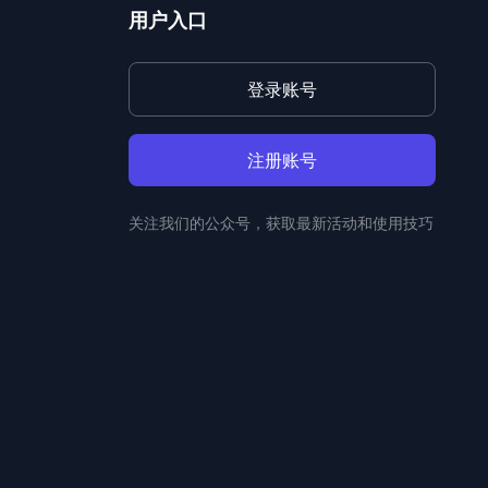
用户入口
登录账号
注册账号
关注我们的公众号，获取最新活动和使用技巧