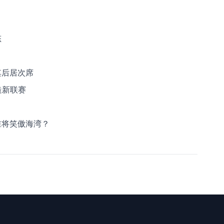
态
其后居次席
造新联赛
谁将笑傲海湾？