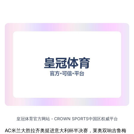
皇冠体育官方网站 - CROWN SPORTS中国区权威平台
AC米兰大胜拉齐奥挺进意大利杯半决赛，莱奥双响吉鲁梅