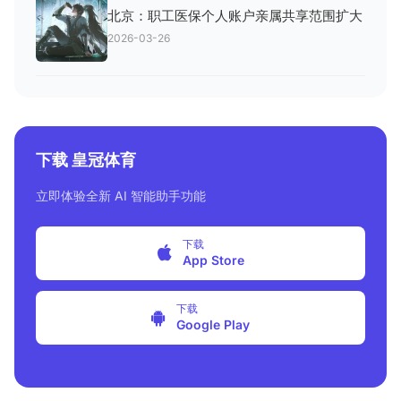
北京：职工医保个人账户亲属共享范围扩大
2026-03-26
下载 皇冠体育
立即体验全新 AI 智能助手功能
下载
App Store
下载
Google Play