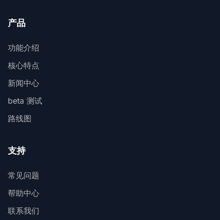
产品
功能介绍
核心特点
新闻中心
beta 测试
路线图
支持
常见问题
帮助中心
联系我们