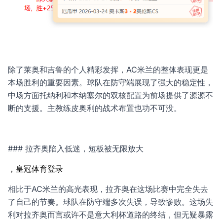
除了莱奥和吉鲁的个人精彩发挥，AC米兰的整体表现更是
本场胜利的重要因素。球队在防守端展现了强大的稳定性，
中场方面托纳利和本纳塞尔的双核配置为前场提供了源源不
断的支援。主教练皮奥利的战术布置也功不可没。
### 拉齐奥陷入低迷，短板被无限放大
，
皇冠体育登录
相比于AC米兰的高光表现，拉齐奥在这场比赛中完全失去
了自己的节奏。球队在防守端多次失误，导致惨败。这场失
利对拉齐奥而言或许不是意大利杯道路的终结，但无疑暴露