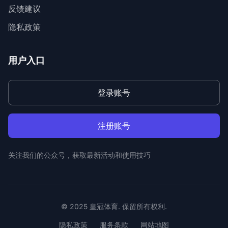
反馈建议
隐私政策
用户入口
登录账号
注册账号
关注我们的公众号，获取最新活动和使用技巧
© 2025 皇冠体育. 保留所有权利.
隐私政策
服务条款
网站地图