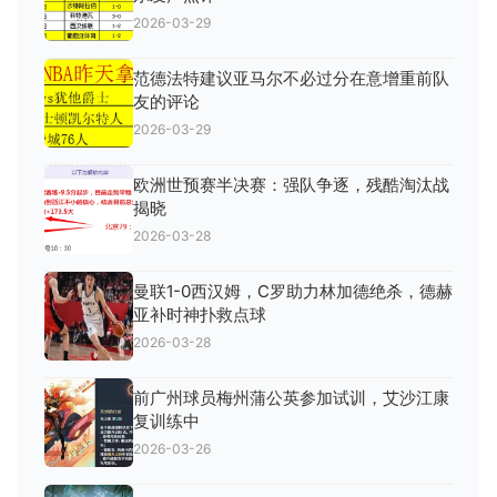
2026-03-29
范德法特建议亚马尔不必过分在意增重前队
友的评论
2026-03-29
欧洲世预赛半决赛：强队争逐，残酷淘汰战
揭晓
2026-03-28
曼联1-0西汉姆，C罗助力林加德绝杀，德赫
亚补时神扑救点球
2026-03-28
前广州球员梅州蒲公英参加试训，艾沙江康
复训练中
2026-03-26