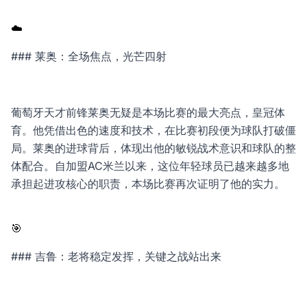
☁️
### 莱奥：全场焦点，光芒四射
葡萄牙天才前锋莱奥无疑是本场比赛的最大亮点，
皇冠体
育
。他凭借出色的速度和技术，在比赛初段便为球队打破僵
局。莱奥的进球背后，体现出他的敏锐战术意识和球队的整
体配合。自加盟AC米兰以来，这位年轻球员已越来越多地
承担起进攻核心的职责，本场比赛再次证明了他的实力。
🎯
### 吉鲁：老将稳定发挥，关键之战站出来