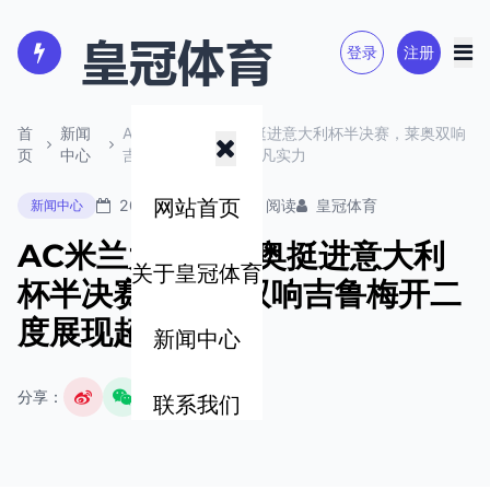
登录
注册
首
新闻
AC米兰大胜拉齐奥挺进意大利杯半决赛，莱奥双响
页
中心
吉鲁梅开二度展现超凡实力
网站首页
2026-03-31
808 阅读
皇冠体育
新闻中心
AC米兰大胜拉齐奥挺进意大利
关于皇冠体育
杯半决赛，莱奥双响吉鲁梅开二
度展现超凡实力
新闻中心
分享：
联系我们