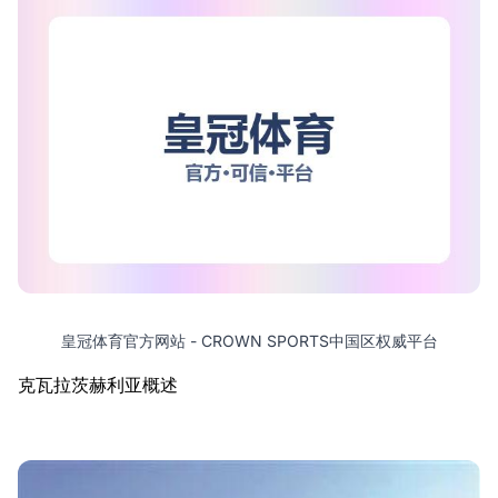
皇冠体育官方网站 - CROWN SPORTS中国区权威平台
克瓦拉茨赫利亚概述