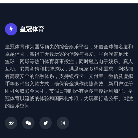
皇冠体育
皇冠体育作为国际顶尖的综合娱乐平台，凭借全球知名度和
卓越信誉，赢得了无数玩家的信赖与喜爱。平台涵盖足球、
篮球、网球等热门体育赛事投注，同时融合电子娱乐、真人
互动、彩票竞猜和棋牌游戏，满足玩家多样化需求。网站拥
有高度安全的金融体系，支持银行卡、支付宝、微信及虚拟
币等多种出入款方式，确保资金操作便捷高效。新用户注册
即可领取彩金大礼，节假日期间还有更多丰厚福利加码。皇
冠体育以流畅的体验和国际化水准，为玩家打造公平、刺激
的娱乐空间。