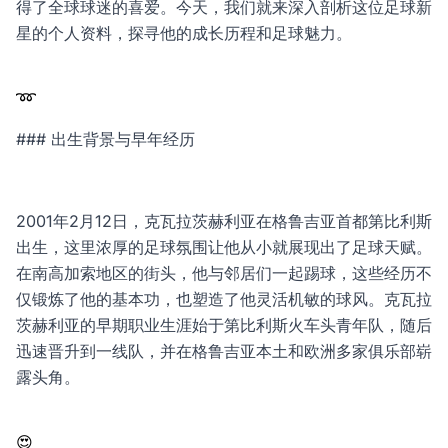
得了全球球迷的喜爱。今天，我们就来深入剖析这位足球新
星的个人资料，探寻他的成长历程和足球魅力。
➿
### 出生背景与早年经历
2001年2月12日，克瓦拉茨赫利亚在格鲁吉亚首都第比利斯
出生，这里浓厚的足球氛围让他从小就展现出了足球天赋。
在南高加索地区的街头，他与邻居们一起踢球，这些经历不
仅锻炼了他的基本功，也塑造了他灵活机敏的球风。克瓦拉
茨赫利亚的早期职业生涯始于第比利斯火车头青年队，随后
迅速晋升到一线队，并在格鲁吉亚本土和欧洲多家俱乐部崭
露头角。
😍