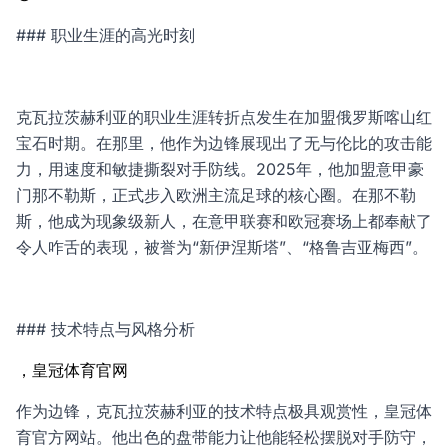
### 职业生涯的高光时刻
克瓦拉茨赫利亚的职业生涯转折点发生在加盟俄罗斯喀山红
宝石时期。在那里，他作为边锋展现出了无与伦比的攻击能
力，用速度和敏捷撕裂对手防线。2025年，他加盟意甲豪
门那不勒斯，正式步入欧洲主流足球的核心圈。在那不勒
斯，他成为现象级新人，在意甲联赛和欧冠赛场上都奉献了
令人咋舌的表现，被誉为“新伊涅斯塔”、“格鲁吉亚梅西”。
### 技术特点与风格分析
，
皇冠体育官网
作为边锋，克瓦拉茨赫利亚的技术特点极具观赏性，
皇冠体
育官方网站
。他出色的盘带能力让他能轻松摆脱对手防守，