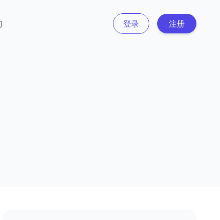
们
登录
注册