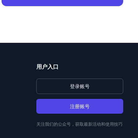
用户入口
登录账号
注册账号
关注我们的公众号，获取最新活动和使用技巧